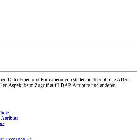
ichen Datentypen und Formatierungen stellen auch erfahrene ADSI-
ziellen Aspekt beim Zugriff auf LDAP-Attribute und anderen
ibute
 Attribute
ors
ter Exchange 5.5