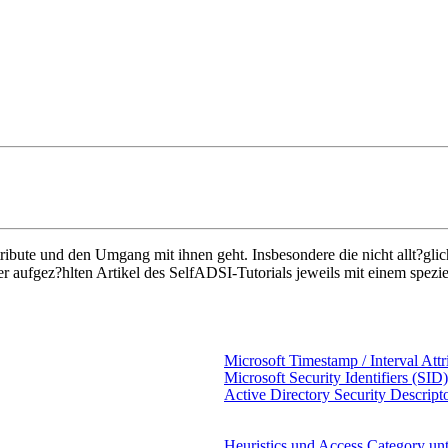
ribute und den Umgang mit ihnen geht. Insbesondere die nicht allt?gl
ier aufgez?hlten Artikel des SelfADSI-Tutorials jeweils mit einem spe
Microsoft Timestamp / Interval Attr
Microsoft Security Identifiers (SID)
Active Directory Security Descript
Heuristics und Access Category un