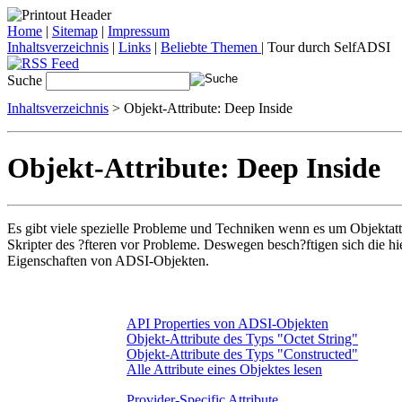
Home
|
Sitemap
|
Impressum
Inhaltsverzeichnis
|
Links
|
Beliebte Themen
| Tour durch SelfADSI
Suche
Inhaltsverzeichnis
> Objekt-Attribute: Deep Inside
Objekt-Attribute: Deep Inside
Es gibt viele spezielle Probleme und Techniken wenn es um Objektatt
Skripter des ?fteren vor Probleme. Deswegen besch?ftigen sich die h
Eigenschaften von ADSI-Objekten.
API Properties von ADSI-Objekten
Objekt-Attribute des Typs "Octet String"
Objekt-Attribute des Typs "Constructed"
Alle Attribute eines Objektes lesen
Provider-Specific Attribute